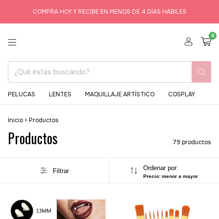
COMPRA HOY Y RECIBE EN MENOS DE 4 DÍAS HÁBILES
0
PELUCAS
LENTES
MAQUILLAJE ARTÍSTICO
COSPLAY
Inicio
>
Productos
Productos
79 productos
Ordenar por:
Filtrar
Precio: menor a mayor