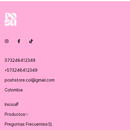
573246412349
+573246412349
poshstore.col@gmail.com
Colombia
Inicio🌈
Productos✨
Preguntas Frecuentes🤔