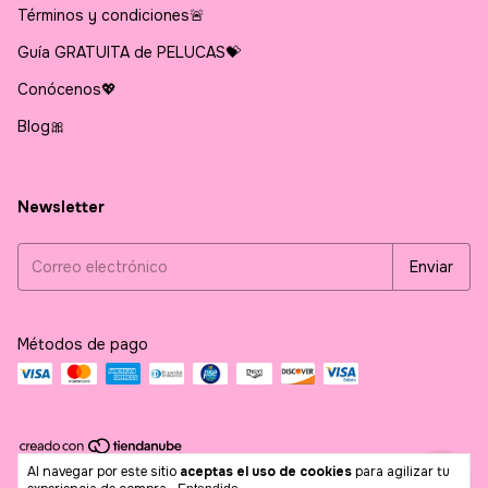
Términos y condiciones🚨
Guía GRATUITA de PELUCAS💝
Conócenos💖
Blog🎀
Newsletter
Métodos de pago
Al navegar por este sitio
aceptas el uso de cookies
para agilizar tu
Copyright Posh Store - 2026. Todos los derechos reservados.