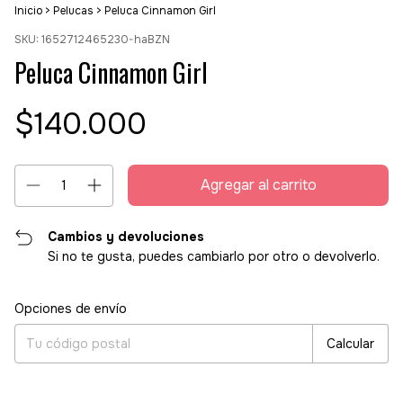
Inicio
>
Pelucas
>
Peluca Cinnamon Girl
SKU:
1652712465230-haBZN
Peluca Cinnamon Girl
$140.000
Cambios y devoluciones
Si no te gusta, puedes cambiarlo por otro o devolverlo.
Entregas para el CP:
Cambiar CP
Opciones de envío
Calcular