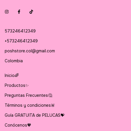
573246412349
+573246412349
poshstore.col@gmail.com
Colombia
Inicio🌈
Productos✨
Preguntas Frecuentes🤔
Términos y condiciones🚨
Guía GRATUITA de PELUCAS💝
Conócenos💖