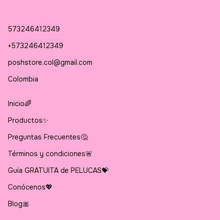
573246412349
+573246412349
poshstore.col@gmail.com
Colombia
Inicio🌈
Productos✨
Preguntas Frecuentes🤔
Términos y condiciones🚨
Guía GRATUITA de PELUCAS💝
Conócenos💖
Blog🎀