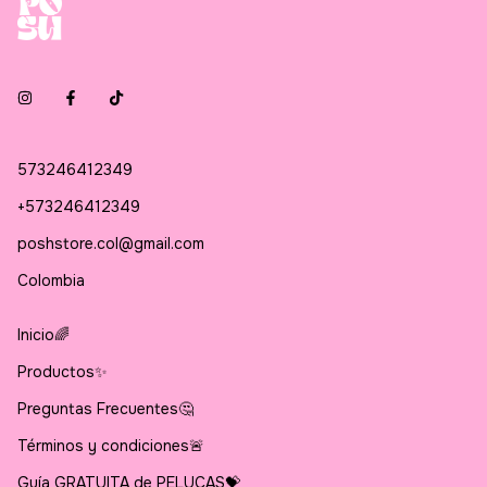
573246412349
+573246412349
poshstore.col@gmail.com
Colombia
Inicio🌈
Productos✨
Preguntas Frecuentes🤔
Términos y condiciones🚨
Guía GRATUITA de PELUCAS💝