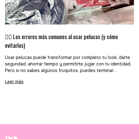
💇‍♀️ Los errores más comunes al usar pelucas (y cómo
evitarlos)
Usar pelucas puede transformar por completo tu look, darte
seguridad, ahorrar tiempo y permitirte jugar con tu identidad.
Pero si no sabes algunos truquitos, puedes terminar
frustrándote. En Posh, te contamos los errores más comunes
Leer más
al usar pelucas y cómo arreglarlos.