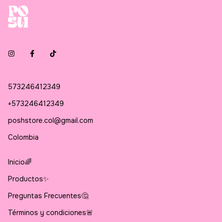
573246412349
+573246412349
poshstore.col@gmail.com
Colombia
Inicio🌈
Productos✨
Preguntas Frecuentes🤔
Términos y condiciones🚨