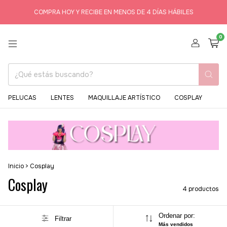
COMPRA HOY Y RECIBE EN MENOS DE 4 DÍAS HÁBILES
0
PELUCAS
LENTES
MAQUILLAJE ARTÍSTICO
COSPLAY
Inicio
>
Cosplay
Cosplay
4 productos
Ordenar por:
Filtrar
Más vendidos