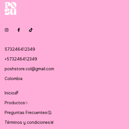
573246412349
+573246412349
poshstore.col@gmail.com
Colombia
Inicio🌈
Productos✨
Preguntas Frecuentes🤔
Términos y condiciones🚨