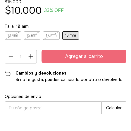
$15.000
$10.000
33
% OFF
Talla:
19 mm
13 mm
15 mm
17 mm
19 mm
Cambios y devoluciones
Si no te gusta, puedes cambiarlo por otro o devolverlo.
Entregas para el CP:
Cambiar CP
Opciones de envío
Calcular