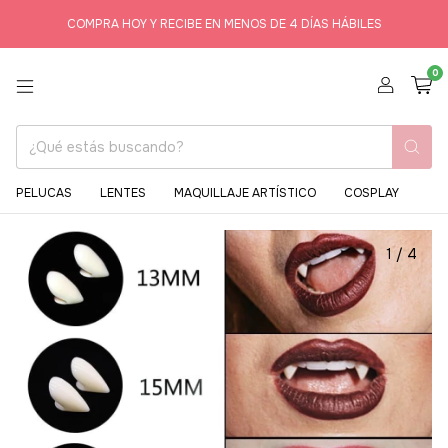
COMPRA HOY Y RECIBE EN MENOS DE 4 DÍAS HÁBILES
0
PELUCAS
LENTES
MAQUILLAJE ARTÍSTICO
COSPLAY
1
/
4