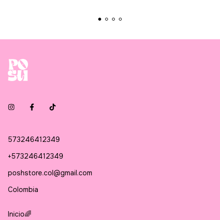
573246412349
+573246412349
poshstore.col@gmail.com
Colombia
Inicio🌈