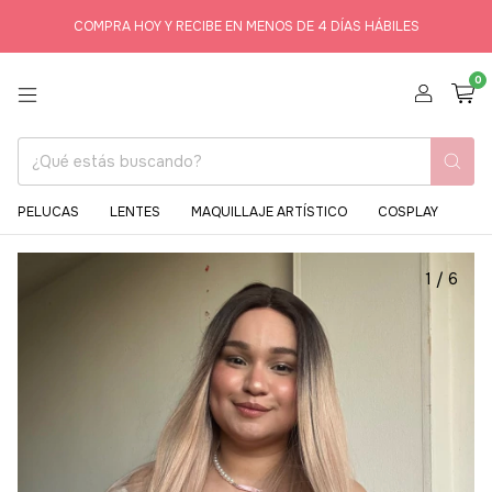
COMPRA HOY Y RECIBE EN MENOS DE 4 DÍAS HÁBILES
0
PELUCAS
LENTES
MAQUILLAJE ARTÍSTICO
COSPLAY
1
/
6