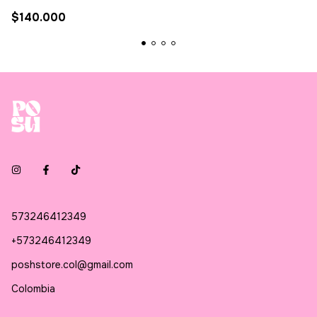
$140.000
573246412349
+573246412349
poshstore.col@gmail.com
Colombia