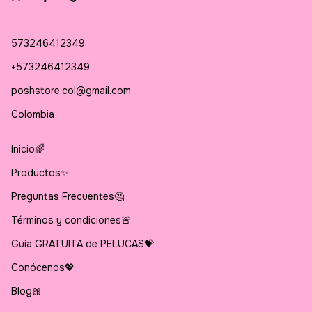
573246412349
+573246412349
poshstore.col@gmail.com
Colombia
Inicio🌈
Productos✨
Preguntas Frecuentes🤔
Términos y condiciones🚨
Guía GRATUITA de PELUCAS💝
Conócenos💖
Blog🎀