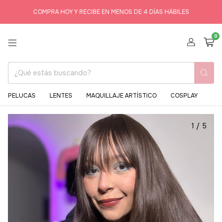
COMPRA HOY Y RECIBE EN MENOS DE 4 DÍAS HÁBILES
0
PELUCAS
LENTES
MAQUILLAJE ARTÍSTICO
COSPLAY
1
/
5