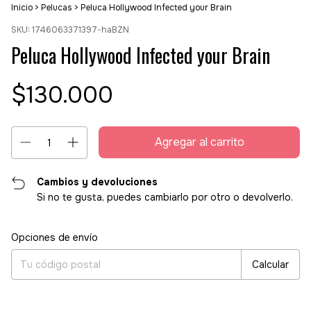
Inicio
>
Pelucas
>
Peluca Hollywood Infected your Brain
SKU:
1746063371397-haBZN
Peluca Hollywood Infected your Brain
$130.000
Cambios y devoluciones
Si no te gusta, puedes cambiarlo por otro o devolverlo.
Entregas para el CP:
Cambiar CP
Opciones de envío
Calcular