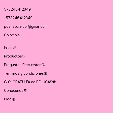
573246412349
+573246412349
poshstore.col@gmail.com
Colombia
Inicio🌈
Productos✨
Preguntas Frecuentes🤔
Términos y condiciones🚨
Guía GRATUITA de PELUCAS💝
Conócenos💖
Blog🎀