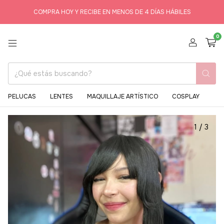
COMPRA HOY Y RECIBE EN MENOS DE 4 DÍAS HÁBILES
0
PELUCAS
LENTES
MAQUILLAJE ARTÍSTICO
COSPLAY
1
/
3