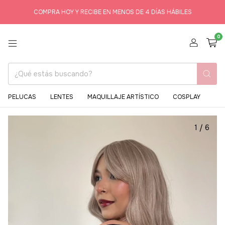
COMPRA HOY Y RECIBE EN MENOS DE 4 DÍAS HÁBILES
0
PELUCAS
LENTES
MAQUILLAJE ARTÍSTICO
COSPLAY
1
/
6