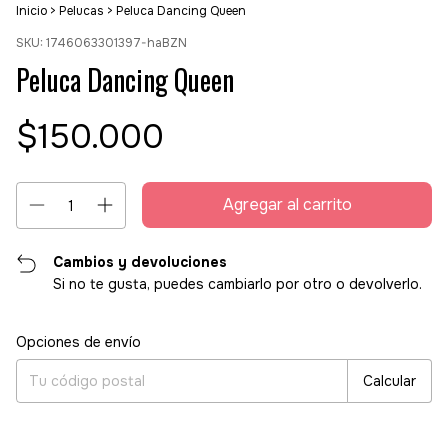
Inicio
>
Pelucas
>
Peluca Dancing Queen
SKU:
1746063301397-haBZN
Peluca Dancing Queen
$150.000
Cambios y devoluciones
Si no te gusta, puedes cambiarlo por otro o devolverlo.
Entregas para el CP:
Cambiar CP
Opciones de envío
Calcular