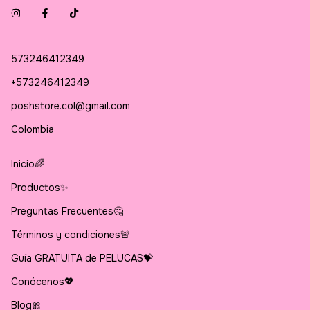
573246412349
+573246412349
poshstore.col@gmail.com
Colombia
Inicio🌈
Productos✨
Preguntas Frecuentes🤔
Términos y condiciones🚨
Guía GRATUITA de PELUCAS💝
Conócenos💖
Blog🎀