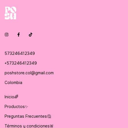
573246412349
+573246412349
poshstore.col@gmail.com
Colombia
Inicio🌈
Productos✨
Preguntas Frecuentes🤔
Términos y condiciones🚨