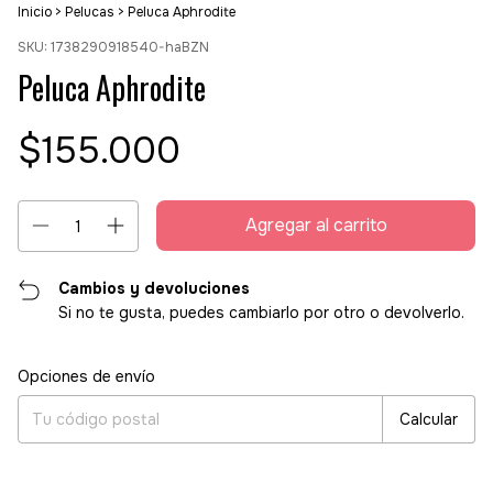
Inicio
>
Pelucas
>
Peluca Aphrodite
SKU:
1738290918540-haBZN
Peluca Aphrodite
$155.000
Cambios y devoluciones
Si no te gusta, puedes cambiarlo por otro o devolverlo.
Entregas para el CP:
Cambiar CP
Opciones de envío
Calcular