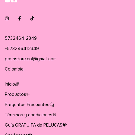
573246412349
+573246412349
poshstore.col@gmail.com
Colombia
Inicio🌈
Productos✨
Preguntas Frecuentes🤔
Términos y condiciones🚨
Guía GRATUITA de PELUCAS💝