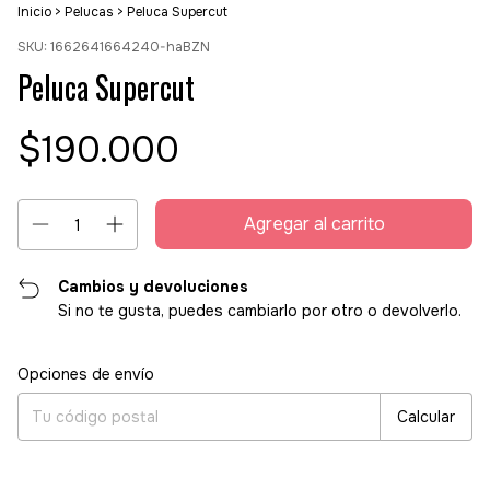
Inicio
>
Pelucas
>
Peluca Supercut
SKU:
1662641664240-haBZN
Peluca Supercut
$190.000
Cambios y devoluciones
Si no te gusta, puedes cambiarlo por otro o devolverlo.
Entregas para el CP:
Cambiar CP
Opciones de envío
Calcular