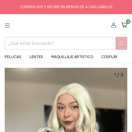
COMPRA HOY Y RECIBE EN MENOS DE 4 DÍAS HÁBILES
0
PELUCAS
LENTES
MAQUILLAJE ARTÍSTICO
COSPLAY
1
/
3