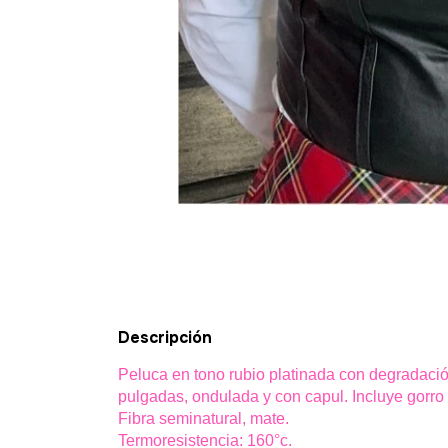
Descripción
Peluca en tono rubio platinada con degradación
pulgadas, ondulada y con capul. Incluye gorro 
Fibra seminatural, mate.
Termoresistencia: 160°c.