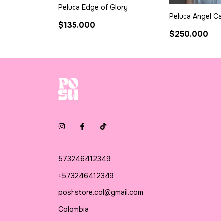
Peluca Edge of Glory
Peluca Angel C
$135.000
$250.000
573246412349
+573246412349
poshstore.col@gmail.com
Colombia