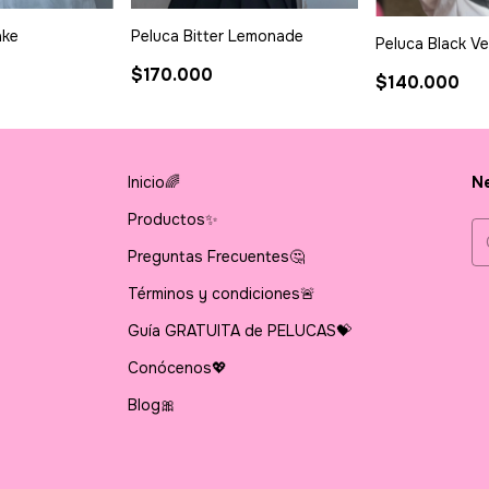
ake
Peluca Bitter Lemonade
Peluca Black V
$170.000
$140.000
Inicio🌈
Ne
Productos✨
Preguntas Frecuentes🤔
Términos y condiciones🚨
Guía GRATUITA de PELUCAS💝
Conócenos💖
Blog🎀