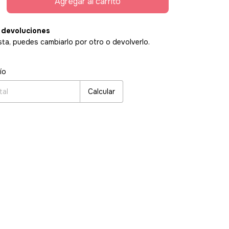
 devoluciones
sta, puedes cambiarlo por otro o devolverlo.
:
Cambiar CP
ío
Calcular