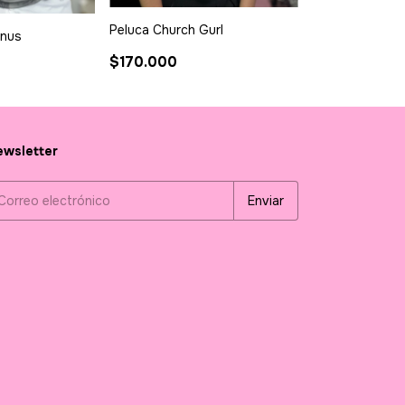
Peluca Church Gurl
Peluca Emma
enus
$170.000
$140.000
wsletter