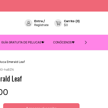
Entra
/
Carrito
(
0
)
Regístrate
$0
GUÍA GRATUITA DE PELUCAS💝
CONÓCENOS💖
BLOG🎀
luca Emerald Leaf
93-haBZN
rald Leaf
00