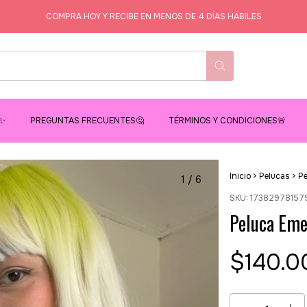
COMPRA HOY Y RECIBE EN MENOS DE 4 DÍAS HÁBILES
✨
PREGUNTAS FRECUENTES🤔
TÉRMINOS Y CONDICIONES🚨
Inicio
>
Pelucas
>
Pe
1
/
6
SKU:
17382978157
Peluca Eme
$140.0