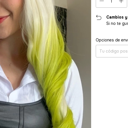
Cambios y
Si no te gu
Entregas para el CP
Opciones de env