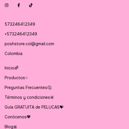
573246412349
+573246412349
poshstore.col@gmail.com
Colombia
Inicio🌈
Productos✨
Preguntas Frecuentes🤔
Términos y condiciones🚨
Guía GRATUITA de PELUCAS💝
Conócenos💖
Blog🎀