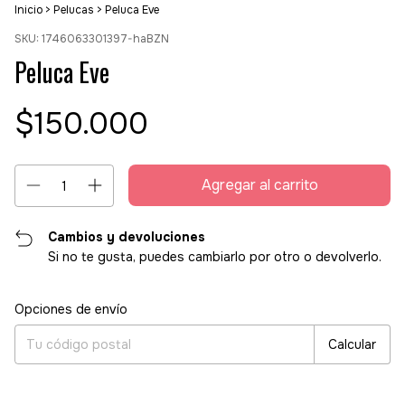
Inicio
>
Pelucas
>
Peluca Eve
SKU:
1746063301397-haBZN
Peluca Eve
$150.000
Cambios y devoluciones
Si no te gusta, puedes cambiarlo por otro o devolverlo.
Entregas para el CP:
Cambiar CP
Opciones de envío
Calcular