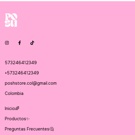
573246412349
+573246412349
poshstore.col@gmail.com
Colombia
Inicio🌈
Productos✨
Preguntas Frecuentes🤔