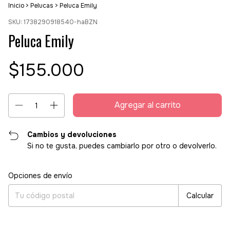
Inicio
>
Pelucas
>
Peluca Emily
SKU:
1738290918540-haBZN
Peluca Emily
$155.000
Cambios y devoluciones
Si no te gusta, puedes cambiarlo por otro o devolverlo.
Entregas para el CP:
Cambiar CP
Opciones de envío
Calcular