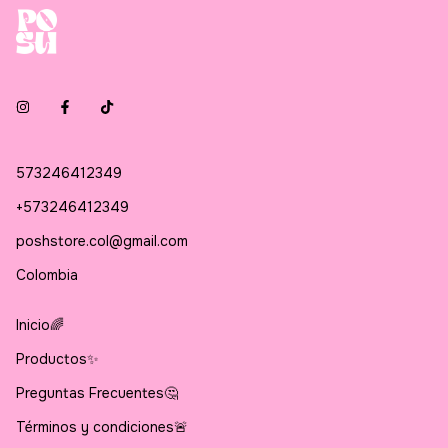
573246412349
+573246412349
poshstore.col@gmail.com
Colombia
Inicio🌈
Productos✨
Preguntas Frecuentes🤔
Términos y condiciones🚨