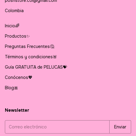
poshstore.col@gmail.com
Colombia
Inicio🌈
Productos✨
Preguntas Frecuentes🤔
Términos y condiciones🚨
Guía GRATUITA de PELUCAS💝
Conócenos💖
Blog🎀
Newsletter