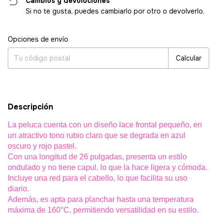
Cambios y devoluciones
Si no te gusta, puedes cambiarlo por otro o devolverlo.
Entregas para el CP:
Cambiar CP
Opciones de envío
Calcular
Descripción
La peluca cuenta con un diseño lace frontal pequeño, en
un atractivo tono rubio claro que se degrada en azul
oscuro y rojo pastel.
Con una longitud de 26 pulgadas, presenta un estilo
ondulado y no tiene capul, lo que la hace ligera y cómoda.
Incluye una red para el cabello, lo que facilita su uso
diario.
Además, es apta para planchar hasta una temperatura
máxima de 160°C, permitiendo versatilidad en su estilo.