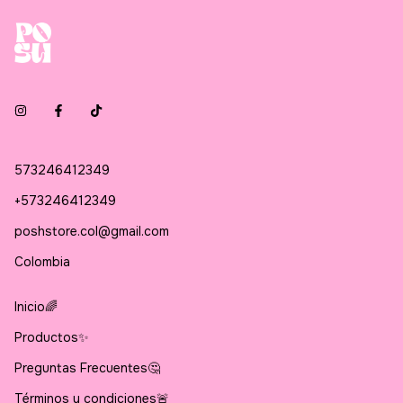
573246412349
+573246412349
poshstore.col@gmail.com
Colombia
Inicio🌈
Productos✨
Preguntas Frecuentes🤔
Términos y condiciones🚨