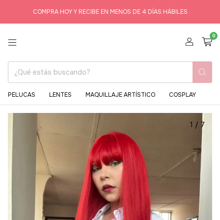
COMPRA HOY Y RECIBE EN MENOS DE 4 DÍAS HÁBILES
0
PELUCAS
LENTES
MAQUILLAJE ARTÍSTICO
COSPLAY
1
/
7