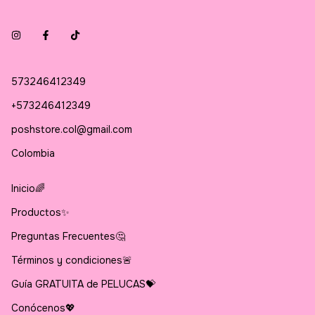
573246412349
+573246412349
poshstore.col@gmail.com
Colombia
Inicio🌈
Productos✨
Preguntas Frecuentes🤔
Términos y condiciones🚨
Guía GRATUITA de PELUCAS💝
Conócenos💖