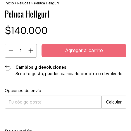
Inicio
>
Pelucas
>
Peluca Hellgurl
Peluca Hellgurl
$140.000
Cambios y devoluciones
Si no te gusta, puedes cambiarlo por otro o devolverlo.
Entregas para el CP:
Cambiar CP
Opciones de envío
Calcular