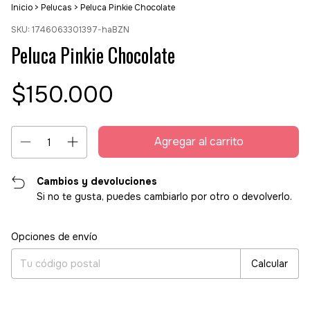
Inicio
>
Pelucas
>
Peluca Pinkie Chocolate
SKU:
1746063301397-haBZN
Peluca Pinkie Chocolate
$150.000
Cambios y devoluciones
Si no te gusta, puedes cambiarlo por otro o devolverlo.
Entregas para el CP:
Cambiar CP
Opciones de envío
Calcular