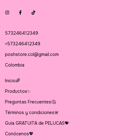
573246412349
+573246412349
poshstore.col@gmail.com
Colombia
Inicio🌈
Productos✨
Preguntas Frecuentes🤔
Términos y condiciones🚨
Guía GRATUITA de PELUCAS💝
Conócenos💖